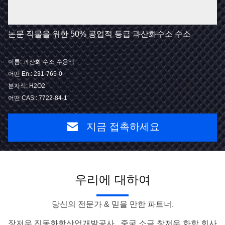
논문 직물을 위한 50% 공업적 등급 과산화수소 수소
이름: 과산화 수소 수용액
어떤 En.: 231-765-0
분자식: H2O2
어떤 CAS.: 7722-84-1
지금 접촉하세요
우리에 대하여
당신의 전문가 & 믿을 만한 파트너.
장저우 진동화학산업개발공사 , 중국 소금 창저우 화학 회사