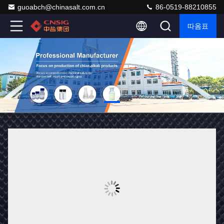
guoabch@chinasalt.com.cn
86-0519-88210855
따옴표