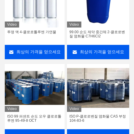
Video
Video
투명 액 4-클로로톨루엔 가연물
99.00 순도 제약 중간체 2-클로로벤
질 염화물 C7H6Cl2
최상의 가격을 얻으세요
최상의 가격을 얻으세요
Video
Video
ISO 99 퍼센트 순도 오우 클로로톨
ISO P-클로로벤질 염화물 CAS 부정
루엔 95-49-8 OCT
104-83-6