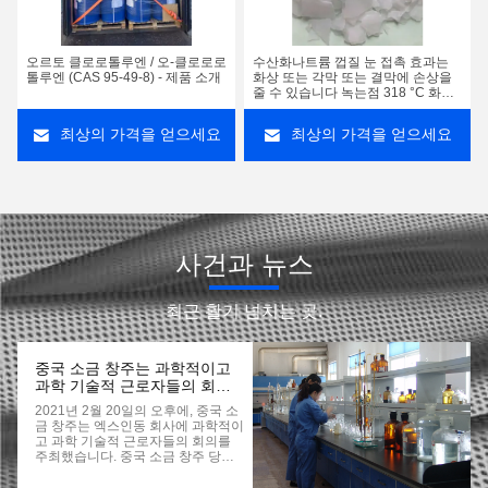
오르토 클로로톨루엔 / 오-클로로로
수산화나트륨 껍질 눈 접촉 효과는
톨루엔 (CAS 95-49-8) - 제품 소개
화상 또는 각막 또는 결막에 손상을
줄 수 있습니다 녹는점 318 °C 화학
공식 Naoh
최상의 가격을 얻으세요
최상의 가격을 얻으세요
사건과 뉴스
최근 활기 넘치는 곳.
중국 소금 창주는 과학적이고
과학 기술적 근로자들의 회의
를 주최합니다
2021년 2월 20일의 오후에, 중국 소
금 창주는 엑스인동 회사에 과학적이
고 과학 기술적 근로자들의 회의를
주최했습니다. 중국 소금 창주 당비
서와 총 관리자 동 량, 징계 위원회 이
병완 슈천의 차관 당비서와 장관, 총