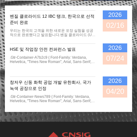
지배인 대리 Tao 웬핑, Gu 리오지에,
수 지아홍, 연합 회장과 부 총지배인
리우 보르옹, 엑스인동 회사 총 관리
2026
벤질 클로라이드 12 IBC 탱크, 한국으로 선적
자 선탠 시카이와 홍 시팽 전문가들
과 기술 센터의 모든 직원 회의에 참
준비 완료
02/16
석했습니다. 총지배인 대리 Tao 웬핑
은 회의를 관장했습니다.기술 센터,
우리는 한국의 고객을 위한 새로운 포장 실험을 성공
붉은 광장 전문가들의 연설과 회사의
적으로 완료했다고 발표합니다.벤질 클로라이드 (UN
적절한 지도자들을 주의깊게 들은
1738) 를 포함하는 12개의 IBC 탱크의 전체 컨테이너
후,회사의 당 위원회와 총 관리자의
화물이 전문적인 보안을 받아 수출을 위해 준비되었
2026
장관인 동 량은 과학적이고 과학 기
습니다.이 효율적인 솔루션은 로딩 안전성을 향상시
HSE 및 작업장 안전 컨퍼런스 발표
술적 근로자들의 회의의 지주가 완전
킵니다. 우리는 모든 배송에서 품질과 신뢰성을 제공
히 과학적이고 과학 기술적 일과 과
하기 위해 최선을 다합니다.
07/24
.gtr-Container-A7b2c9 { Font-Family: Verdana,
학적이고 기술 전문가에 대한 회사의
Helvetica, "Times New Roman", Arial, Sans-Serif;
관심과 관심을 반영한다고 지적했습
Color: #333333; Line-Height: 1.6; Padding: 20px;
니다. 기술 센터에서 대부분의 동료
Margin: 0; Box-Sizing: Border-Box; Max-Width:
들은 성장하기 위해 과정을 필요한
100%; Overflow-X: Hidden; } .gtr-Container-A7b2c9
젊은이들입니다. 그들은 늙은 동료들
.gtr-Title-A7b2c9 { Font-Size: 18px; Font-Weight:
2026
로부터 더 배울 것이고 이상과 책임
창저우 신둥 화학 공업 개발 유한회사, 국가
Bold; Color: #0000FF; Margin-Bottom: 20px; Text-
을 가지고 있어야 합니다. 그는 또한
Align: Left; Padding-Bottom: 8px; Border-Bottom:
녹색 공장으로 인정
04/20
확언했고 큰 기대를 기술 센터의 지
2px Solid #0000FF; Display: Block; } .gtr-Container-
나고 미래 일에 두었습니다.동 량은
A7b2c9 .gtr-Subtitle-A7b2c9 { Font-Size: 16px;
.gtr-Container-News789 { Font-Family: Verdana,
중국 전략 무리 제한 협정 창주의 과
Font-Weight: Bold; Color: #0000FF; Margin-Top:
Helvetica, "Times New Roman", Arial, Sans-Serif;
학적이고 과학 기술적 작업이 시간의
30px; Margin-Bottom: 15px; Text-Align: Left;
Color: #333; Line-Height: 1.6; Padding: 16px; Max-
개발에 적응하고, 독립적 혁신과 독
Padding-Left: 10px; Border-Left: 4px Solid
Width: 800px; Margin: 0 Auto; } .gtr-Container-
자 연구개발을 위해 노력하고, 끊임
#0000FF; Display: Block; } .gtr-Container-A7b2c9
News789 .gtr-Title { Font-Size: 18px; Font-Weight:
없이 회사의 핵심 경쟁력을 강화하여
.gtr-Paragraph-A7b2c9 { Font-Size: 14px; Margin-
Bold; Color: #0000FF; Margin-Bottom: 24px; Text-
야 하는 것을 지적했습니다 ; 수입 기
Bottom: 15px; Text-Align: Left !important; Word-
Align: Left; } .gtr-Container-News789 P { Font-Size:
술의 소화와 흡수를 통하여 품질 향
Break: Normal; Overflow-Wrap: Normal; } @media
14px; Margin-Bottom: 16px; Text-Align: Left
상과 소모 감소를 달성하기 위해, 기
(min-Width: 768px) { .gtr-Container-A7b2c9 {
!important; } .gtr-Container-News789 P:last-Child {
술적 측정을 향상시키세요. 목적을
Padding: 30px 50px; } .gtr-Container-A7b2c9 .gtr-
Margin-Bottom: 0; } @media (min-Width: 768px) {
가지세요 : 과학적이고 기술 혁신을