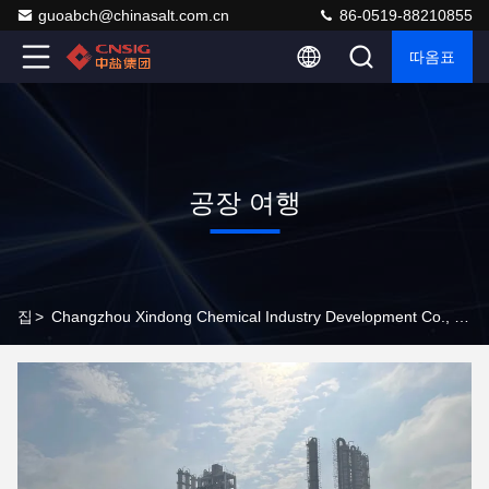
guoabch@chinasalt.com.cn
86-0519-88210855
따옴표
공장 여행
집
>
Changzhou Xindong Chemical Industry Development Co., Ltd. 공장 여행