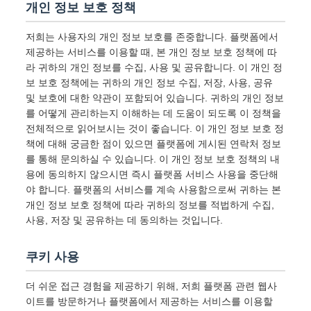
개인 정보 보호 정책
저희는 사용자의 개인 정보 보호를 존중합니다. 플랫폼에서
제공하는 서비스를 이용할 때, 본 개인 정보 보호 정책에 따
라 귀하의 개인 정보를 수집, 사용 및 공유합니다. 이 개인 정
보 보호 정책에는 귀하의 개인 정보 수집, 저장, 사용, 공유
및 보호에 대한 약관이 포함되어 있습니다. 귀하의 개인 정보
를 어떻게 관리하는지 이해하는 데 도움이 되도록 이 정책을
전체적으로 읽어보시는 것이 좋습니다. 이 개인 정보 보호 정
책에 대해 궁금한 점이 있으면 플랫폼에 게시된 연락처 정보
를 통해 문의하실 수 있습니다. 이 개인 정보 보호 정책의 내
용에 동의하지 않으시면 즉시 플랫폼 서비스 사용을 중단해
야 합니다. 플랫폼의 서비스를 계속 사용함으로써 귀하는 본
개인 정보 보호 정책에 따라 귀하의 정보를 적법하게 수집,
사용, 저장 및 공유하는 데 동의하는 것입니다.
쿠키 사용
더 쉬운 접근 경험을 제공하기 위해, 저희 플랫폼 관련 웹사
이트를 방문하거나 플랫폼에서 제공하는 서비스를 이용할