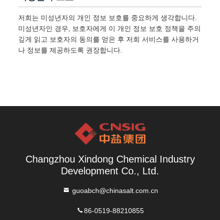
저희는 미성년자의 개인 정보 보호를 중요하게 생각합니다.
미성년자인 경우, 보호자에게 이 개인 정보 보호 정책을 주의
깊게 읽고 보호자의 동의를 얻은 후 저희 서비스를 사용하거
나 정보를 제공하도록 권장합니다.
Changzhou Xindong Chemical Industry
Development Co., Ltd.
guoabch@chinasalt.com.cn
86-0519-88210855