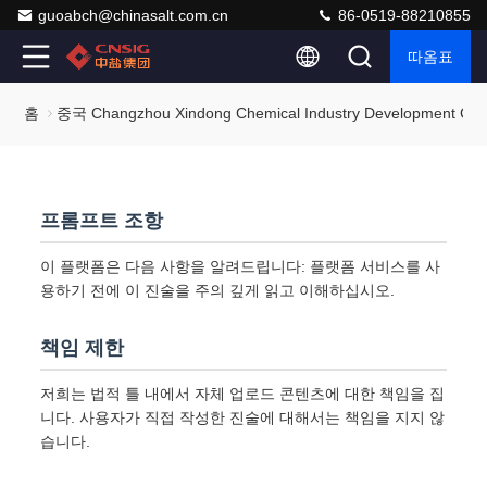
guoabch@chinasalt.com.cn
86-0519-88210855
따옴표
홈
중국 Changzhou Xindong Chemical Industry Development C
프롬프트 조항
이 플랫폼은 다음 사항을 알려드립니다: 플랫폼 서비스를 사
용하기 전에 이 진술을 주의 깊게 읽고 이해하십시오.
책임 제한
저희는 법적 틀 내에서 자체 업로드 콘텐츠에 대한 책임을 집
니다. 사용자가 직접 작성한 진술에 대해서는 책임을 지지 않
습니다.