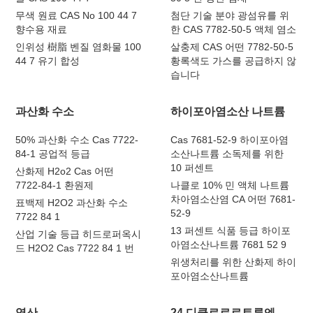
무색 원료 CAS No 100 44 7
첨단 기술 분야 광섬유를 위
향수용 재료
한 CAS 7782-50-5 액체 염소
인위성 樹脂 벤질 염화물 100
살충제 CAS 어떤 7782-50-5
44 7 유기 합성
황록색도 가스를 공급하지 않
습니다
과산화 수소
하이포아염소산 나트륨
50% 과산화 수소 Cas 7722-
Cas 7681-52-9 하이포아염
84-1 공업적 등급
소산나트륨 소독제를 위한
10 퍼센트
산화제 H2o2 Cas 어떤
7722-84-1 환원제
나클로 10% 민 액체 나트륨
차아염소산염 CA 어떤 7681-
표백제 H2O2 과산화 수소
52-9
7722 84 1
13 퍼센트 식품 등급 하이포
산업 기술 등급 히드로퍼옥시
아염소산나트륨 7681 52 9
드 H2O2 Cas 7722 84 1 번
위생처리를 위한 산화제 하이
포아염소산나트륨
염산
24,디클로로로토루엔