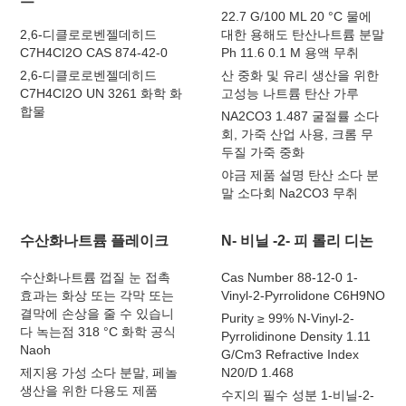
22.7 G/100 ML 20 °C 물에
2,6-디클로로벤젤데히드
대한 용해도 탄산나트륨 분말
C7H4CI2O CAS 874-42-0
Ph 11.6 0.1 M 용액 무취
2,6-디클로로벤젤데히드
산 중화 및 유리 생산을 위한
C7H4CI2O UN 3261 화학 화
고성능 나트륨 탄산 가루
합물
NA2CO3 1.487 굴절률 소다
회, 가죽 산업 사용, 크롬 무
두질 가죽 중화
야금 제품 설명 탄산 소다 분
말 소다회 Na2CO3 무취
수산화나트륨 플레이크
N- 비닐 -2- 피 롤리 디논
수산화나트륨 껍질 눈 접촉
Cas Number 88-12-0 1-
효과는 화상 또는 각막 또는
Vinyl-2-Pyrrolidone C6H9NO
결막에 손상을 줄 수 있습니
Purity ≥ 99% N-Vinyl-2-
다 녹는점 318 °C 화학 공식
Pyrrolidinone Density 1.11
Naoh
G/Cm3 Refractive Index
제지용 가성 소다 분말, 페놀
N20/D 1.468
생산을 위한 다용도 제품
수지의 필수 성분 1-비닐-2-