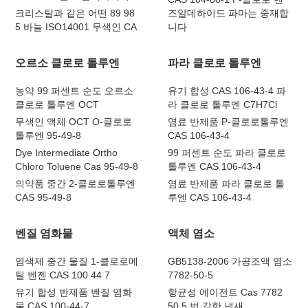
크리스탈과 같은 어떤 89 98
즈알데하이드 파마는 중재합
5 바늘 ISO14001 무색인 CA
니다
오르소 클로로 톨루엔
파라 클로로 톨루엔
농약 99 퍼센트 순도 오르소
유기 합성 CAS 106-43-4 파
클로로 톨루엔 OCT
라 클로로 톨루엔 C7H7Cl
무색인 액체 OCT O-클로로
염료 반제품 P-클로로톨루엔
톨루엔 95-49-8
CAS 106-43-4
Dye Intermediate Ortho
99 퍼센트 순도 파라 클로로
Chloro Toluene Cas 95-49-8
톨루엔 CAS 106-43-4
의약품 중간 2-클로로톨루엔
염료 반제품 파라 클로로 톨
CAS 95-49-8
루엔 CAS 106-43-4
벤질 염화물
액체 염소
염색제 중간 물질 1-클로로메
GB5138-2006 가공조액 염소
틸 벤젠 CAS 100 44 7
7782-50-5
유기 합성 반제품 벤질 염화
항균성 에이전트 Cas 7782
물 CAS 100-44-7
50 5 번 강한 냄새