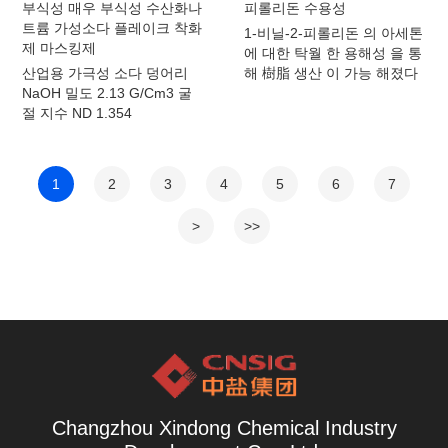
부식성 매우 부식성 수산화나
피롤리돈 수용성
트륨 가성소다 플레이크 착화
1-비닐-2-피롤리돈 의 아세톤
제 마스킹제
에 대한 탁월 한 용해성 을 통
산업용 가극성 소다 덩어리
해 樹脂 생산 이 가능 해졌다
NaOH 밀도 2.13 G/Cm3 굴
절 지수 ND 1.354
1
2
3
4
5
6
7
>
>>
Changzhou Xindong Chemical Industry