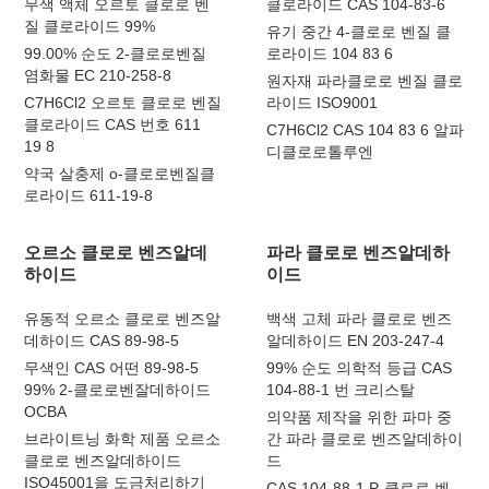
무색 액체 오르토 클로로 벤
클로라이드 CAS 104-83-6
질 클로라이드 99%
유기 중간 4-클로로 벤질 클
99.00% 순도 2-클로로벤질
로라이드 104 83 6
염화물 EC 210-258-8
원자재 파라클로로 벤질 클로
C7H6Cl2 오르토 클로로 벤질
라이드 ISO9001
클로라이드 CAS 번호 611
C7H6Cl2 CAS 104 83 6 알파
19 8
디클로로톨루엔
약국 살충제 o-클로로벤질클
로라이드 611-19-8
오르소 클로로 벤즈알데
파라 클로로 벤즈알데하
하이드
이드
유동적 오르소 클로로 벤즈알
백색 고체 파라 클로로 벤즈
데하이드 CAS 89-98-5
알데하이드 EN 203-247-4
무색인 CAS 어떤 89-98-5
99% 순도 의학적 등급 CAS
99% 2-클로로벤잘데하이드
104-88-1 번 크리스탈
OCBA
의약품 제작을 위한 파마 중
브라이트닝 화학 제품 오르소
간 파라 클로로 벤즈알데하이
클로로 벤즈알데하이드
드
ISO45001을 도금처리하기
CAS 104-88-1 P-클로로 벤