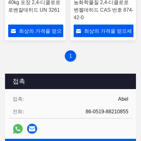
40kg 포장 2,4-디클로로
농화학물질 2,4-디클로로
로벤잘데히드 UN 3261
벤젤데히드 CAS 번호 874-
42-0
최상의 가격을 얻으
최상의 가격을 얻으세
세요
요
1
접촉
접촉:
Abel
전화:
86-0519-88210855