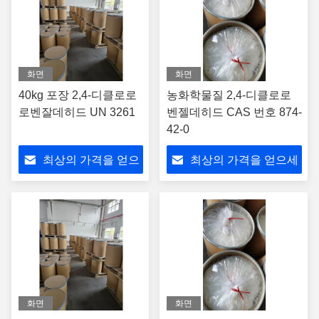
화면
화면
40kg 포장 2,4-디클로로
농화학물질 2,4-디클로로
로벤잘데히드 UN 3261
벤젤데히드 CAS 번호 874-
42-0
최상의 가격을 얻으
최상의 가격을 얻으세
세요
요
화면
화면