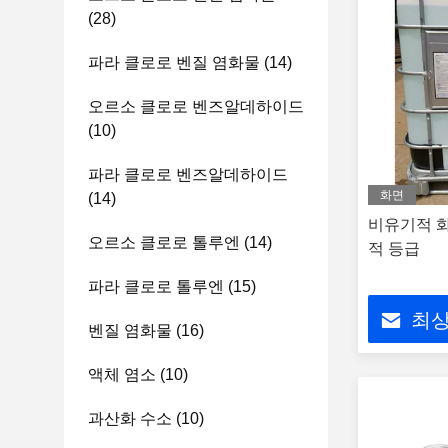
(28)
파라 클로로 벤질 염화물
(14)
오르소 클로로 벤즈알데하이드
(10)
파라 클로로 벤즈알데하이드
화면
(14)
비유기적 화학
오르소 클로로 톨루엔
(14)
적 등급
파라 클로로 톨루엔
(15)
최상
벤질 염화물
(16)
액체 염소
(10)
과산화 수소
(10)