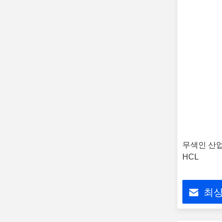
무색인 산업적
HCL
최상