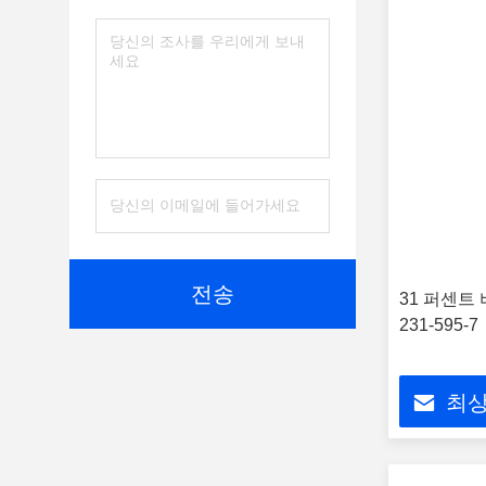
전송
31 퍼센트
231-595-7
최상