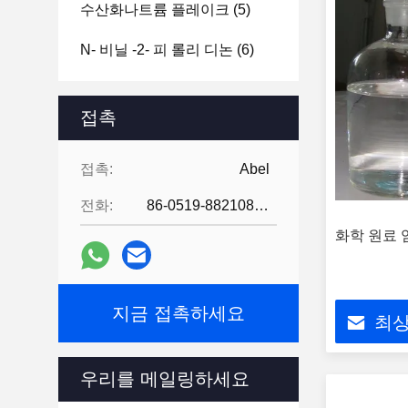
수산화나트륨 플레이크
(5)
N- 비닐 -2- 피 롤리 디논
(6)
접촉
접촉:
Abel
전화:
86-0519-88210855
화학 원료 염
지금 접촉하세요
최상
우리를 메일링하세요