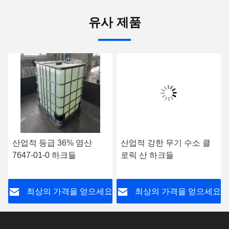
유사 제품
산업적 등급 36% 염산
산업적 강한 무기 수소 클
7647-01-0 하크들
로릭 산 하크들
요
최상의 가격을 얻으세요
최상의 가격을 얻으세요