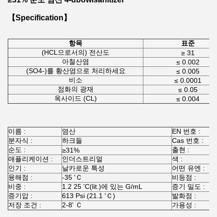
【Specification】
항목
표준
(HCL으로서의) 전산도
≥ 31
아철산염
≤ 0.002
(SO4-)를 황산염으로 처리하세요
≤ 0.005
비소
≤ 0.0001
점화의 광재
≤ 0.05
옥사이드 (CL)
≤ 0.004
이름 :
염산
EN 번호 :
2
분자식 :
하크들
Cas 번호 :
7
순도 :
출현 :
≥31%
애플리케이션 :
인더스트리얼
색 :
인기 :
날카로운 특성
어떤 유엔 :
G
융해점 :
-35 'Ｃ
비등점 :
5
비중 :
1.2 25 'C(lit.)에 있는 G/mL
증기 밀도 :
1
증기압 :
613 Psi (21.1 'Ｃ)
발화점 :
-
저장 조건 :
2-8' Ｃ
가용성 :