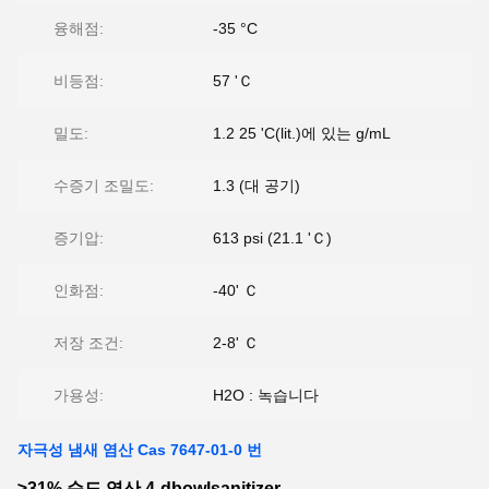
융해점:
-35 °C
비등점:
57 'Ｃ
밀도:
1.2 25 'C(lit.)에 있는 g/mL
수증기 조밀도:
1.3 (대 공기)
증기압:
613 psi (21.1 'Ｃ)
인화점:
-40' Ｃ
저장 조건:
2-8' Ｃ
가용성:
H2O : 녹습니다
자극성 냄새 염산 Cas 7647-01-0 번
≥31% 순도 염산 4-dbowlsanitizer