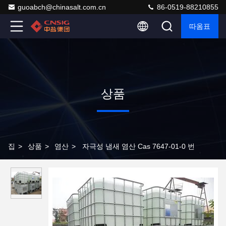
guoabch@chinasalt.com.cn
86-0519-88210855
따옴표
상품
집
>
상품
>
염산
>
자극성 냄새 염산 Cas 7647-01-0 번