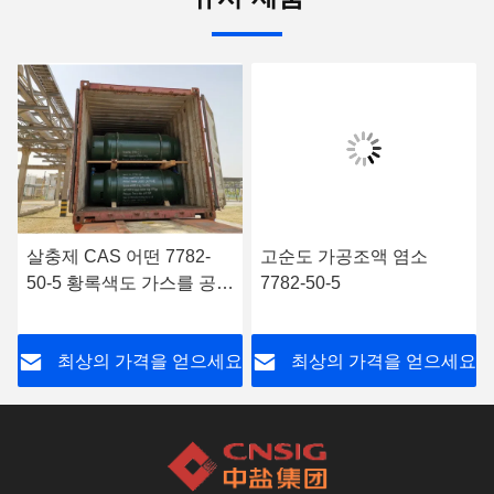
살충제 CAS 어떤 7782-
고순도 가공조액 염소
50-5 황록색도 가스를 공급
7782-50-5
하지 않습니다
요
최상의 가격을 얻으세요
최상의 가격을 얻으세요