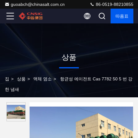
guoabch@chinasalt.com.cn
86-0519-88210855
따옴표
상품
집
>
상품
>
액체 염소
>
항균성 에이전트 Cas 7782 50 5 번 강
한 냄새