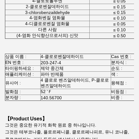
4-클로로톨루엔
≤ 0.05
2-클로로벤잘데하이드
≤ 0.15
3-chlorobenzaildehyde
≤ 0.15
4-염화벤질 염화물
≤ 0.10
4-디클로로벤잘 염화물
≤ 0.05
다른 사람
≤ 0.10
(4-염화 안식향산으로서의) 신맛
≤ 0.50
상품 이름 :
4-클로로벤잘데하이드
Cas 번호 :
1
EN 번호 :
분자식 :
203-247-4
C
타이핑하세요 :
제약 중간체
순도 :
≥
애플리케이션 :
파마 반제품
색 :
4 클로로 벤즈알데하이드, P-클로로
유사어 :
융해점 :
4
벤즈알데하이드
발화점 :
52 'Ｆ
비등점 :
2
분자량 :
비중 :
140.56700
1
【Product Uses】
그것은 중요한 유기적 화학 원료 중 하나입니다.
그것은 테부코나졸, 플로르페니콜, 클로르페나피르, 유니 코나졸, 