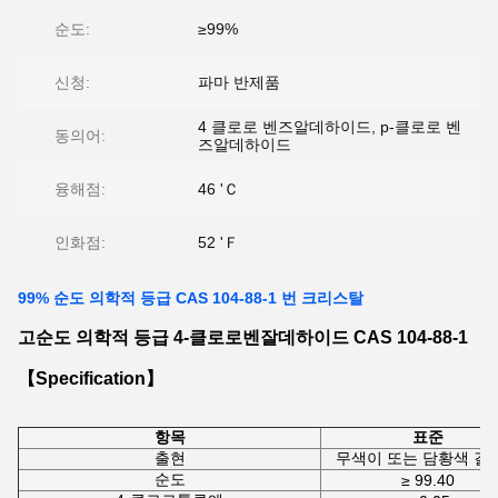
순도:
≥99%
신청:
파마 반제품
4 클로로 벤즈알데하이드, p-클로로 벤
동의어:
즈알데하이드
융해점:
46 'Ｃ
인화점:
52 'Ｆ
99% 순도 의학적 등급 CAS 104-88-1 번 크리스탈
고순도 의학적 등급 4-클로로벤잘데하이드 CAS 104-88-1
【Specification】
항목
표준
출현
무색이 또는 담황색 결
순도
≥ 99.40