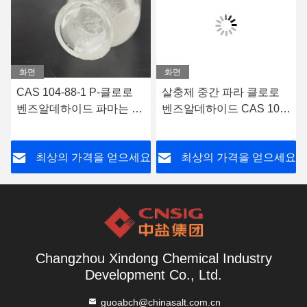
화면
화면
CAS 104-88-1 P-클로로
살충제 중간 파라 클로로
벤즈알데하이드 파마는 중
벤즈알데하이드 CAS 104-
재합니다
88-1
요
최상의 가격을 얻으세요
최상의 가격을 얻으세요
Changzhou Xindong Chemical Industry
Development Co., Ltd.
guoabch@chinasalt.com.cn