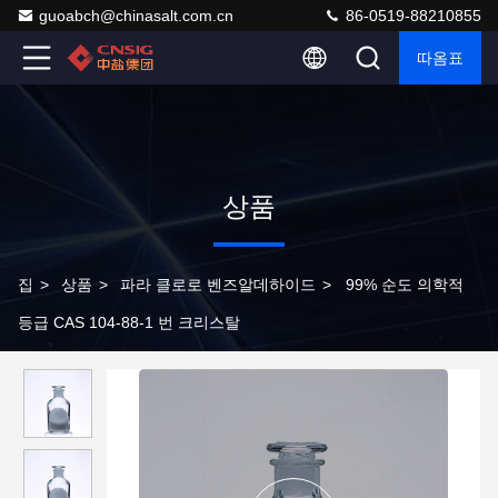
guoabch@chinasalt.com.cn
86-0519-88210855
따옴표
상품
집
>
상품
>
파라 클로로 벤즈알데하이드
>
99% 순도 의학적
등급 CAS 104-88-1 번 크리스탈