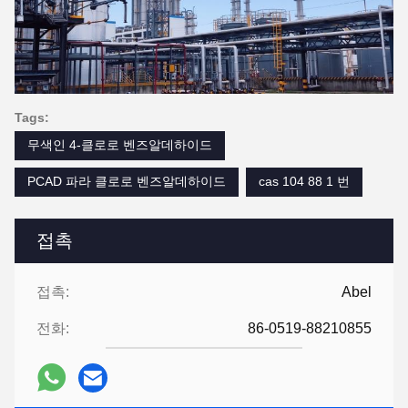
Tags:
무색인 4-클로로 벤즈알데하이드
PCAD 파라 클로로 벤즈알데하이드
cas 104 88 1 번
접촉
접촉:
Abel
전화:
86-0519-88210855