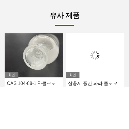
유사 제품
화면
화면
CAS 104-88-1 P-클로로
살충제 중간 파라 클로로
벤즈알데하이드 파마는 중
벤즈알데하이드 CAS 104-
재합니다
88-1
요
최상의 가격을 얻으세요
최상의 가격을 얻으세요