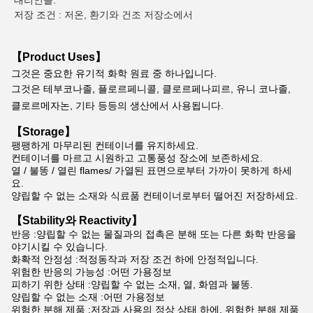
대리인들.
저장 조건 : 저온, 환기와 건조 저장소에서
【Product Uses】
그것은 중요한 유기적 화학 원료 중 하나입니다.
그것은 테부코나졸, 플로르페니콜, 클로르페나피르, 유니 코나졸, 
클로르메자논, 기타 등등의 생산에서 사용됩니다.
【Storage】
팽팽하게 마무리된 컨테이너를 유지하세요.
컨테이너를 마르고 시원하고 고통풍성 장소에 보존하세요.
열 / 불똥 / 열린 flames/ 가열된 표면으로부터 가까이 못하게 하세
요.
양립할 수 없는 소재와 식료품 컨테이너로부터 떨어진 저장하세요.
【Stability와 Reactivity】
반응 :양립할 수 없는 물질과의 접촉은 분해 또는 다른 화학 반응을
야기시킬 수 있습니다.
화확적 안정성 :적정동작과 저장 조건 하에 안정적입니다.
위험한 반응의 가능성 :어떤 가용정보
피하기 위한 상태 :양립할 수 없는 소재, 열, 화염과 불똥.
양립할 수 없는 소재 :어떤 가용정보
위험한 분해 제품 :저장과 사용의 정상 상태 하에, 위험한 분해 제품