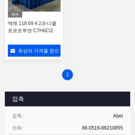
화면
액체 118 69 4 2,6-디클
로로토루엔 C7H6Cl2
최상의 가격을 얻으
세요
1
접촉
접촉:
Abel
전화:
86-0519-88210855