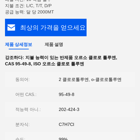
지불 조건: L/C, T/T, D/P
공급 능력: 달 당 2000MT
최상의 가격을 얻으세요
제품 상세정보
제품 설명
강조하다:
지불 능력이 있는 반제품 오르소 클로로 톨루엔
,
CAS 95-49-8
,
ISO 오르소 클로로 톨루엔
동의어:
2 클로로톨루엔, o-클로로톨루엔
어떤 CAS.:
95-49-8
적능력 아니.:
202-424-3
분자식:
C7H7Cl
순도:
99%