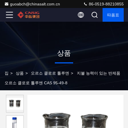
guoabch@chinasalt.com.cn
86-0519-88210855
따옴표
상품
집
>
상품
>
오르소 클로로 톨루엔
>
지불 능력이 있는 반제품
오르소 클로로 톨루엔 CAS 95-49-8