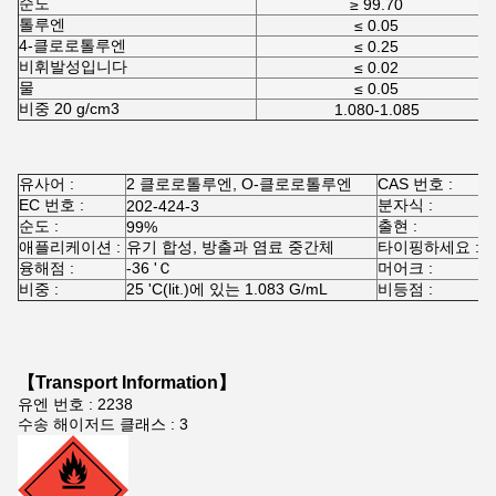
순도
≥ 99.70
톨루엔
≤ 0.05
4-클로로톨루엔
≤ 0.25
비휘발성입니다
≤ 0.02
물
≤ 0.05
비중 20 g/cm3
1.080-1.085
유사어 :
2 클로로톨루엔, O-클로로톨루엔
CAS 번호 :
9
EC 번호 :
분자식 :
202-424-3
C
순도 :
출현 :
99%
애플리케이션 :
유기 합성, 방출과 염료 중간체
타이핑하세요 :
융해점 :
-36 'Ｃ
머어크 :
1
비중 :
25 'C(lit.)에 있는 1.083 G/mL
비등점 :
1
【Transport Information】
유엔 번호 : 2238
수송 해이저드 클래스 : 3