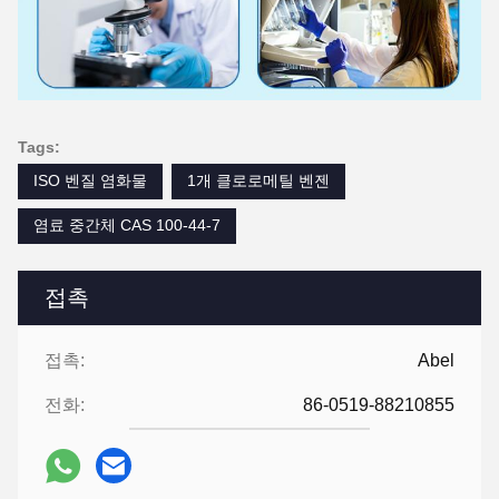
Tags:
ISO 벤질 염화물
1개 클로로메틸 벤젠
염료 중간체 CAS 100-44-7
접촉
접촉:
Abel
전화:
86-0519-88210855