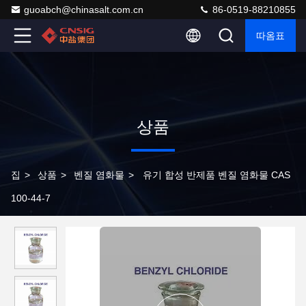
guoabch@chinasalt.com.cn
86-0519-88210855
따옴표
상품
집
>
상품
>
벤질 염화물
>
유기 합성 반제품 벤질 염화물 CAS
100-44-7